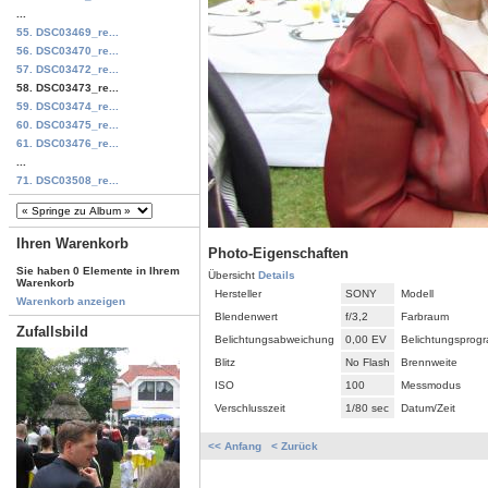
...
55. DSC03469_re...
56. DSC03470_re...
57. DSC03472_re...
58. DSC03473_re...
59. DSC03474_re...
60. DSC03475_re...
61. DSC03476_re...
...
71. DSC03508_re...
Ihren Warenkorb
Photo-Eigenschaften
Sie haben 0 Elemente in Ihrem
Übersicht
Details
Warenkorb
Hersteller
SONY
Modell
Warenkorb anzeigen
Blendenwert
f/3,2
Farbraum
Zufallsbild
Belichtungsabweichung
0,00 EV
Belichtungsprog
Blitz
No Flash
Brennweite
ISO
100
Messmodus
Verschlusszeit
1/80 sec
Datum/Zeit
<< Anfang
< Zurück