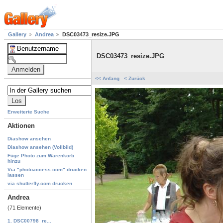
Gallery
Andrea
DSC03473_resize.JPG
DSC03473_resize.JPG
<< Anfang
< Zurück
Erweiterte Suche
Aktionen
Diashow ansehen
Diashow ansehen (Vollbild)
Füge Photo zum Warenkorb
hinzu
Via "photoaccess.com" drucken
lassen
via shutterfly.com drucken
Andrea
(71 Elemente)
1. DSC00798_re...