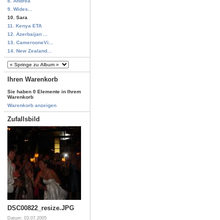
8. Andrea
9. Wides...
10. Sara
11. Kenya ETA
12. Azerbaijan ...
13. CamerooneVi...
14. New Zealand...
Ihren Warenkorb
Sie haben 0 Elemente in Ihrem
Warenkorb
Warenkorb anzeigen
Zufallsbild
DSC00822_resize.JPG
Datum: 03.07.2005