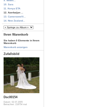
9. Wides...
10. Sara
11. Kenya ETA
12. Azerbaijan ...
13. CamerooneVi...
14. New Zealand...
Ihren Warenkorb
Sie haben 0 Elemente in Ihrem
Warenkorb
Warenkorb anzeigen
Zufallsbild
Dsc00154
Datum: 02.07.2005
Betrachtet: 218754 mal