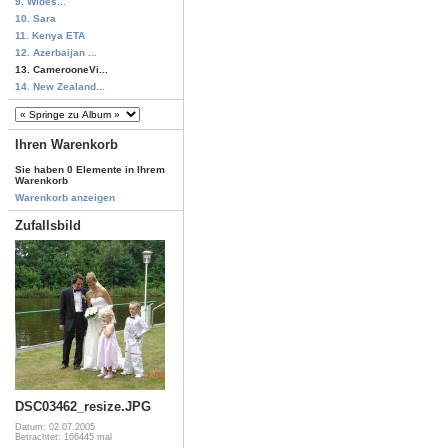
9. Wides...
10. Sara
11. Kenya ETA
12. Azerbaijan ...
13. CamerooneVi...
14. New Zealand...
Ihren Warenkorb
Sie haben 0 Elemente in Ihrem
Warenkorb
Warenkorb anzeigen
Zufallsbild
DSC03462_resize.JPG
Datum: 02.07.2005
Betrachtet: 166445 mal