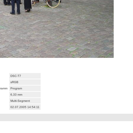
DSC-T7
sRGB
gramm
Program
6,33 mm
Multi-Segment
02.07.2005 14:54:11