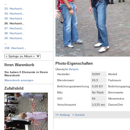
...
33. Hochzeit...
34. Hochzeit...
35. Hochzeit...
36. Hochzeit...
37. Hochzeit...
38. Hochzeit...
39. Hochzeit...
...
158. Hochzeit...
Photo-Eigenschaften
Ihren Warenkorb
Übersicht
Details
Sie haben 0 Elemente in Ihrem
Hersteller
SONY
Modell
Warenkorb
Blendenwert
f/3,5
Farbraum
Warenkorb anzeigen
Belichtungsabweichung
0,00 EV
Belichtungspro
Zufallsbild
Blitz
No Flash
Brennweite
ISO
64
Messmodus
Verschlusszeit
1/125 sec
Datum/Zeit
<< Anfang
< Zurück