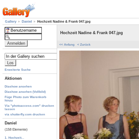
Gallery
Daniel
Hochzeit Nadine & Frank 047.jpg
Hochzeit Nadine & Frank 047.jpg
<< Anfang
< Zurück
Erweiterte Suche
Aktionen
Diashow ansehen
Diashow ansehen (Vollbild)
Füge Photo zum Warenkorb
hinzu
Via "photoaccess.com" drucken
lassen
via shutterfly.com drucken
Daniel
(158 Elemente)
1. Hochzeit...