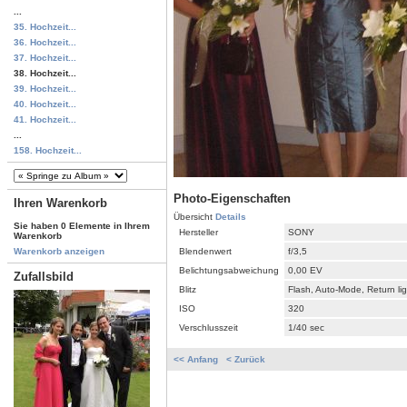
...
35. Hochzeit...
36. Hochzeit...
37. Hochzeit...
38. Hochzeit...
39. Hochzeit...
40. Hochzeit...
41. Hochzeit...
...
158. Hochzeit...
Photo-Eigenschaften
Ihren Warenkorb
Übersicht
Details
Sie haben 0 Elemente in Ihrem
Hersteller
SONY
Warenkorb
Blendenwert
f/3,5
Warenkorb anzeigen
Belichtungsabweichung
0,00 EV
Zufallsbild
Blitz
Flash, Auto-Mode, Return li
ISO
320
Verschlusszeit
1/40 sec
<< Anfang
< Zurück