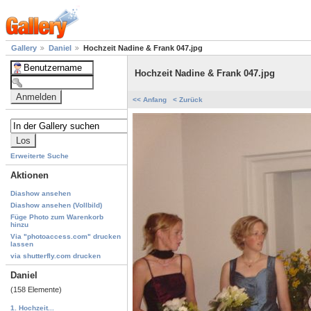
Gallery
Daniel
Hochzeit Nadine & Frank 047.jpg
Hochzeit Nadine & Frank 047.jpg
<< Anfang
< Zurück
Erweiterte Suche
Aktionen
Diashow ansehen
Diashow ansehen (Vollbild)
Füge Photo zum Warenkorb
hinzu
Via "photoaccess.com" drucken
lassen
via shutterfly.com drucken
Daniel
(158 Elemente)
1. Hochzeit...