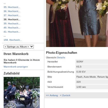
...
35. Hochzeit...
36. Hochzeit...
37. Hochzeit...
38. Hochzeit...
39. Hochzeit...
40. Hochzeit...
41. Hochzeit...
...
158. Hochzeit...
Photo-Eigenschaften
Ihren Warenkorb
Übersicht
Details
Sie haben 0 Elemente in Ihrem
Hersteller
SONY
Warenkorb
Blendenwert
f/3,5
Warenkorb anzeigen
Belichtungsabweichung
0,00 EV
Zufallsbild
Blitz
Flash, Auto-Mode, Return li
ISO
320
Verschlusszeit
1/40 sec
<< Anfang
< Zurück