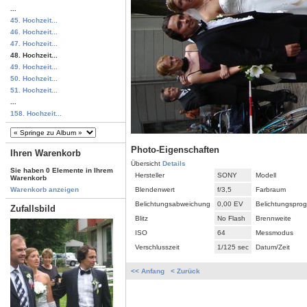
...
45. Hochzeit...
46. Hochzeit...
47. Hochzeit...
48. Hochzeit...
49. Hochzeit...
50. Hochzeit...
51. Hochzeit...
...
158. Hochzeit...
Photo-Eigenschaften
Ihren Warenkorb
Übersicht
Details
Sie haben 0 Elemente in Ihrem
Hersteller
SONY
Modell
Warenkorb
Blendenwert
f/3,5
Farbraum
Warenkorb anzeigen
Belichtungsabweichung
0,00 EV
Belichtungspro
Zufallsbild
Blitz
No Flash
Brennweite
ISO
64
Messmodus
Verschlusszeit
1/125 sec
Datum/Zeit
<< Anfang
< Zurück