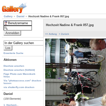
Gallery
Daniel
Hochzeit Nadine & Frank 057.jpg
Hochzeit Nadine & Frank 057.jpg
<< Anfang
< Zurück
Erweiterte Suche
Aktionen
Diashow ansehen
Diashow ansehen (Vollbild)
Füge Photo zum Warenkorb
hinzu
Via "photoaccess.com" drucken
lassen
via shutterfly.com drucken
Daniel
(158 Elemente)
1. Hochzeit...