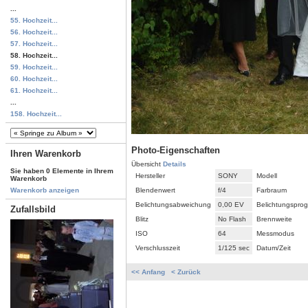
...
55. Hochzeit...
56. Hochzeit...
57. Hochzeit...
58. Hochzeit...
59. Hochzeit...
60. Hochzeit...
61. Hochzeit...
...
158. Hochzeit...
Photo-Eigenschaften
Ihren Warenkorb
Übersicht
Details
Sie haben 0 Elemente in Ihrem
Hersteller
SONY
Modell
Warenkorb
Blendenwert
f/4
Farbraum
Warenkorb anzeigen
Belichtungsabweichung
0,00 EV
Belichtungspro
Zufallsbild
Blitz
No Flash
Brennweite
ISO
64
Messmodus
Verschlusszeit
1/125 sec
Datum/Zeit
<< Anfang
< Zurück