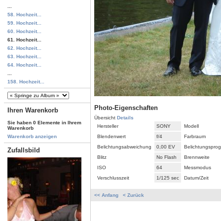
...
58. Hochzeit...
59. Hochzeit...
60. Hochzeit...
61. Hochzeit...
62. Hochzeit...
63. Hochzeit...
64. Hochzeit...
...
158. Hochzeit...
Photo-Eigenschaften
Ihren Warenkorb
Übersicht
Details
Sie haben 0 Elemente in Ihrem
Hersteller
SONY
Modell
Warenkorb
Blendenwert
f/4
Farbraum
Warenkorb anzeigen
Belichtungsabweichung
0,00 EV
Belichtungspro
Zufallsbild
Blitz
No Flash
Brennweite
ISO
64
Messmodus
Verschlusszeit
1/125 sec
Datum/Zeit
<< Anfang
< Zurück