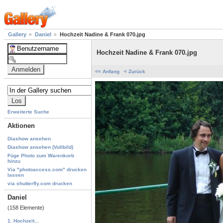
Gallery
Daniel
Hochzeit Nadine & Frank 070.jpg
Hochzeit Nadine & Frank 070.jpg
<< Anfang
< Zurück
Erweiterte Suche
Aktionen
Diashow ansehen
Diashow ansehen (Vollbild)
Füge Photo zum Warenkorb
hinzu
Via "photoaccess.com" drucken
lassen
via shutterfly.com drucken
Daniel
(158 Elemente)
1. Hochzeit...