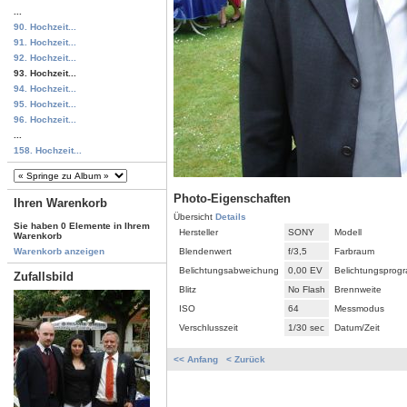
...
90. Hochzeit...
91. Hochzeit...
92. Hochzeit...
93. Hochzeit...
94. Hochzeit...
95. Hochzeit...
96. Hochzeit...
...
158. Hochzeit...
Photo-Eigenschaften
Ihren Warenkorb
Übersicht
Details
Sie haben 0 Elemente in Ihrem
Hersteller
SONY
Modell
Warenkorb
Blendenwert
f/3,5
Farbraum
Warenkorb anzeigen
Belichtungsabweichung
0,00 EV
Belichtungsprog
Zufallsbild
Blitz
No Flash
Brennweite
ISO
64
Messmodus
Verschlusszeit
1/30 sec
Datum/Zeit
<< Anfang
< Zurück