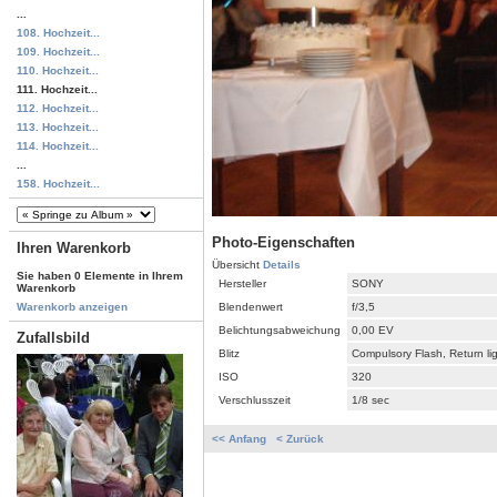
...
108. Hochzeit...
109. Hochzeit...
110. Hochzeit...
111. Hochzeit...
112. Hochzeit...
113. Hochzeit...
114. Hochzeit...
...
158. Hochzeit...
Photo-Eigenschaften
Ihren Warenkorb
Übersicht
Details
Sie haben 0 Elemente in Ihrem
Hersteller
SONY
Warenkorb
Blendenwert
f/3,5
Warenkorb anzeigen
Belichtungsabweichung
0,00 EV
Zufallsbild
Blitz
Compulsory Flash, Return li
ISO
320
Verschlusszeit
1/8 sec
<< Anfang
< Zurück