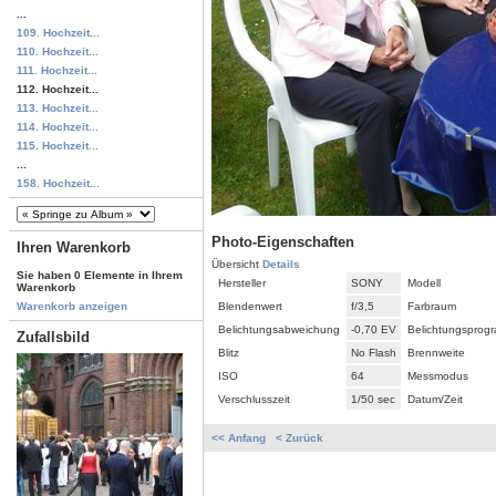
...
109. Hochzeit...
110. Hochzeit...
111. Hochzeit...
112. Hochzeit...
113. Hochzeit...
114. Hochzeit...
115. Hochzeit...
...
158. Hochzeit...
Photo-Eigenschaften
Ihren Warenkorb
Übersicht
Details
Sie haben 0 Elemente in Ihrem
Hersteller
SONY
Modell
Warenkorb
Blendenwert
f/3,5
Farbraum
Warenkorb anzeigen
Belichtungsabweichung
-0,70 EV
Belichtungsprog
Zufallsbild
Blitz
No Flash
Brennweite
ISO
64
Messmodus
Verschlusszeit
1/50 sec
Datum/Zeit
<< Anfang
< Zurück