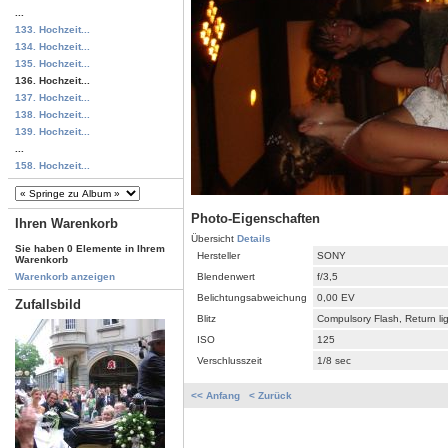
...
133. Hochzeit...
134. Hochzeit...
135. Hochzeit...
136. Hochzeit...
137. Hochzeit...
138. Hochzeit...
139. Hochzeit...
...
158. Hochzeit...
Photo-Eigenschaften
Ihren Warenkorb
Übersicht
Details
Sie haben 0 Elemente in Ihrem
Hersteller
SONY
Warenkorb
Blendenwert
f/3,5
Warenkorb anzeigen
Belichtungsabweichung
0,00 EV
Zufallsbild
Blitz
Compulsory Flash, Return li
ISO
125
Verschlusszeit
1/8 sec
<< Anfang
< Zurück