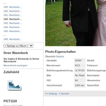
...
139. Hochzeit...
140. Hochzeit...
141. Hochzeit...
142. Hochzeit...
143. Hochzeit...
144. Hochzeit...
145. Hochzeit...
...
158. Hochzeit...
Photo-Eigenschaften
Ihren Warenkorb
Übersicht
Details
Sie haben 0 Elemente in Ihrem
Hersteller
SONY
Modell
Warenkorb
Blendenwert
f/3,5
Farbraum
Warenkorb anzeigen
Belichtungsabweichung
-0,70 EV
Belichtungsprog
Zufallsbild
Blitz
No Flash
Brennweite
ISO
64
Messmodus
Verschlusszeit
1/60 sec
Datum/Zeit
<< Anfang
< Zurück
PICT1118
Datum: 03.07.2005