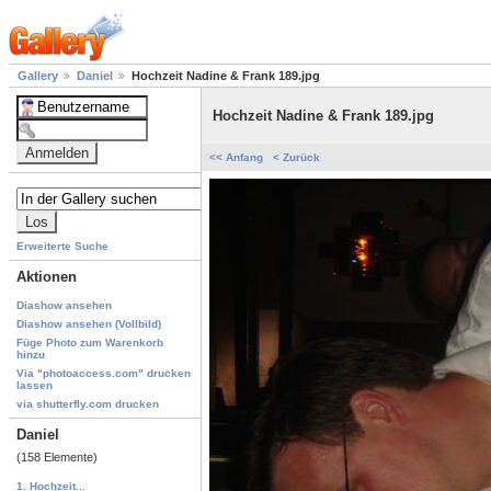
Gallery
Daniel
Hochzeit Nadine & Frank 189.jpg
Hochzeit Nadine & Frank 189.jpg
<< Anfang
< Zurück
Erweiterte Suche
Aktionen
Diashow ansehen
Diashow ansehen (Vollbild)
Füge Photo zum Warenkorb
hinzu
Via "photoaccess.com" drucken
lassen
via shutterfly.com drucken
Daniel
(158 Elemente)
1. Hochzeit...