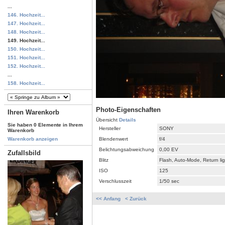
...
146. Hochzeit...
147. Hochzeit...
148. Hochzeit...
149. Hochzeit...
150. Hochzeit...
151. Hochzeit...
152. Hochzeit...
...
158. Hochzeit...
Photo-Eigenschaften
Ihren Warenkorb
Übersicht
Details
Sie haben 0 Elemente in Ihrem
Hersteller
SONY
Warenkorb
Blendenwert
f/4
Warenkorb anzeigen
Belichtungsabweichung
0,00 EV
Zufallsbild
Blitz
Flash, Auto-Mode, Return li
ISO
125
Verschlusszeit
1/50 sec
<< Anfang
< Zurück