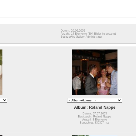
Datum: 20.06.2005
Anzahl: 14 Elemente
(394 Bilder insgesamt)
Besitzer/in: Gallery-Administrator
Album: Roland Nappe
Datum: 07.07.2005
Besitzer/in: Roland Nappe
Anzahl: 8 Elemente
Betrachtet: 830357 mal