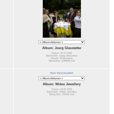
Album: Joerg Glasstetter
Datum: 26.07.2005
Besitzer/in: Joerg Glasstetter
Anzahl: 24 Elemente
Betrachtet: 1069659 mal
Kein Vorschaubild
Album: Wides Jewellery
Datum: 04.02.2025
Besitzer/in: Wides Jewellery
Betrachtet: 150351 mal