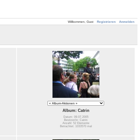
Willkommen, Gast
Registrieren
Anmelden
Album: Catrin
Datum: 09.07.2005
Besitzer/in: Catrin
Anzahl: 52 Elemente
Betrachtet: 1033570 mal