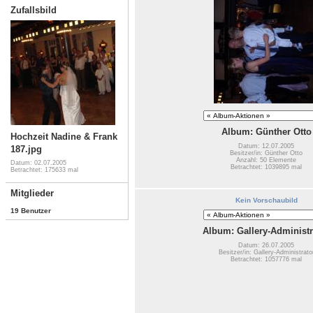
Zufallsbild
Album: Günther Otto
Hochzeit Nadine & Frank
Datum: 12.07.2005
187.jpg
Besitzer/in: Günther Otto
Anzahl: 50 Elemente
Datum: 02.07.2005
Betrachtet: 1039895 mal
Betrachtet: 175633 mal
Mitglieder
Kein Vorschaubild
19 Benutzer
Album: Gallery-Administr
Datum: 26.07.2005
Besitzer/in: Gallery-Administrato
Betrachtet: 1057776 mal