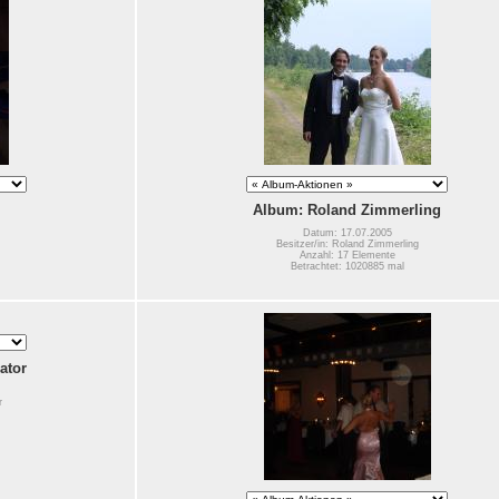
Album: Roland Zimmerling
Datum: 17.07.2005
Besitzer/in: Roland Zimmerling
Anzahl: 17 Elemente
Betrachtet: 1020885 mal
ator
r