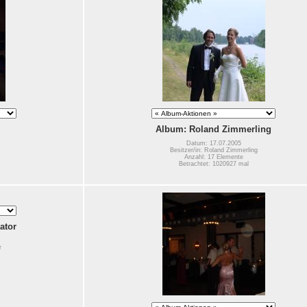
Album: Roland Zimmerling
Datum: 17.07.2005
Besitzer/in: Roland Zimmerling
Anzahl: 17 Elemente
Betrachtet: 1020927 mal
ator
r