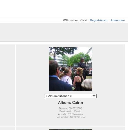
Willkommen, Gast
Registrieren
Anmelden
Album: Catrin
Datum: 09.07.2005
Besitzer/in: Catrin
Anzahl: 52 Elemente
Betrachtet: 1033633 mal