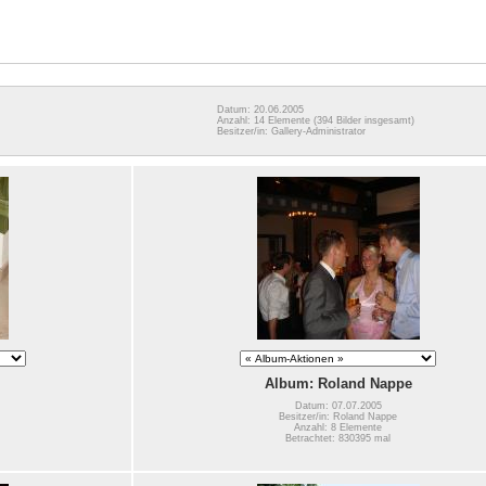
Datum: 20.06.2005
Anzahl: 14 Elemente
(394 Bilder insgesamt)
Besitzer/in: Gallery-Administrator
Album: Roland Nappe
Datum: 07.07.2005
Besitzer/in: Roland Nappe
Anzahl: 8 Elemente
Betrachtet: 830395 mal