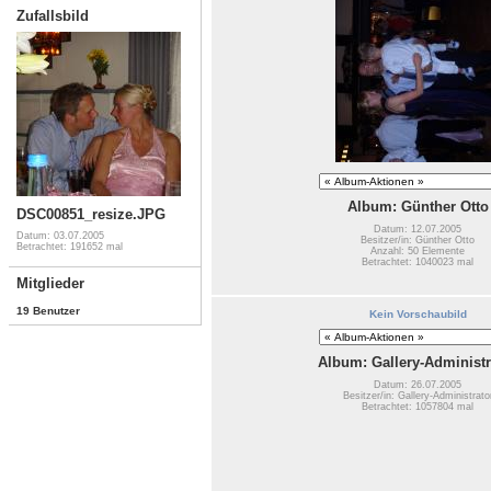
Zufallsbild
Album: Günther Otto
DSC00851_resize.JPG
Datum: 12.07.2005
Datum: 03.07.2005
Besitzer/in: Günther Otto
Betrachtet: 191652 mal
Anzahl: 50 Elemente
Betrachtet: 1040023 mal
Mitglieder
19 Benutzer
Kein Vorschaubild
Album: Gallery-Administr
Datum: 26.07.2005
Besitzer/in: Gallery-Administrato
Betrachtet: 1057804 mal