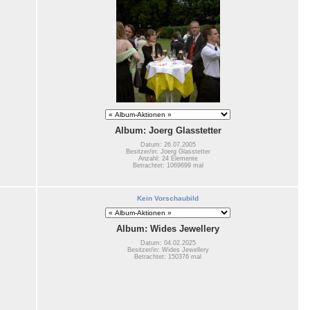
Album: Joerg Glasstetter
Datum: 26.07.2005
Besitzer/in: Joerg Glasstetter
Anzahl: 24 Elemente
Betrachtet: 1069699 mal
Kein Vorschaubild
Album: Wides Jewellery
Datum: 04.02.2025
Besitzer/in: Wides Jewellery
Betrachtet: 150376 mal