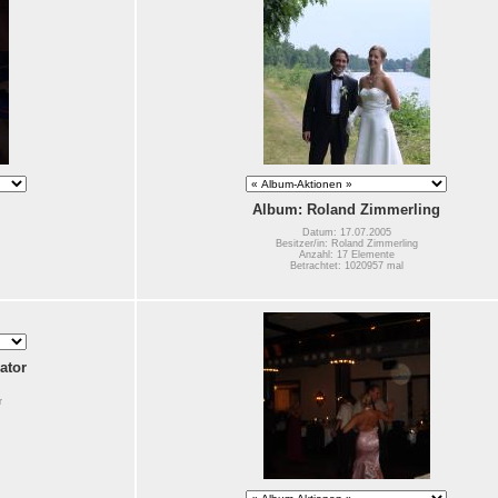
Album: Roland Zimmerling
Datum: 17.07.2005
Besitzer/in: Roland Zimmerling
Anzahl: 17 Elemente
Betrachtet: 1020957 mal
ator
r