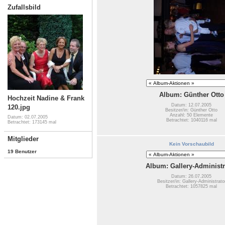
Zufallsbild
Album: Günther Otto
Hochzeit Nadine & Frank
Datum: 12.07.2005
120.jpg
Besitzer/in: Günther Otto
Anzahl: 50 Elemente
Datum: 02.07.2005
Betrachtet: 1040116 mal
Betrachtet: 173145 mal
Mitglieder
Kein Vorschaubild
19 Benutzer
Album: Gallery-Administr
Datum: 26.07.2005
Besitzer/in: Gallery-Administrato
Betrachtet: 1057825 mal