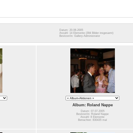
Datum: 20.06.2005
Anzahl: 14 Elemente
(394 Bilder insgesamt)
Besitzer/in: Gallery-Administrator
Album: Roland Nappe
Datum: 07.07.2005
Besitzer/in: Roland Nappe
Anzahl: 8 Elemente
Betrachtet: 830435 mal