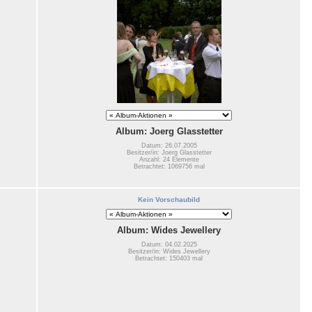
Album: Joerg Glasstetter
Datum: 26.07.2005
Besitzer/in: Joerg Glasstetter
Anzahl: 24 Elemente
Betrachtet: 1069756 mal
Kein Vorschaubild
Album: Wides Jewellery
Datum: 04.02.2025
Besitzer/in: Wides Jewellery
Betrachtet: 150403 mal