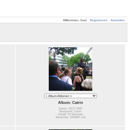
Willkommen, Gast
Registrieren
Anmelden
Album: Catrin
Datum: 09.07.2005
Besitzer/in: Catrin
Anzahl: 52 Elemente
Betrachtet: 1033697 mal