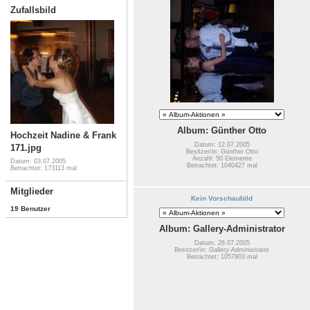
Zufallsbild
Album: Günther Otto
Hochzeit Nadine & Frank
Datum: 12.07.2005
171.jpg
Besitzer/in: Günther Otto
Anzahl: 50 Elemente
Datum: 03.07.2005
Betrachtet: 1040427 mal
Betrachtet: 173113 mal
Mitglieder
Kein Vorschaubild
19 Benutzer
Album: Gallery-Administrator
Datum: 26.07.2005
Besitzer/in: Gallery-Administrator
Betrachtet: 1057903 mal