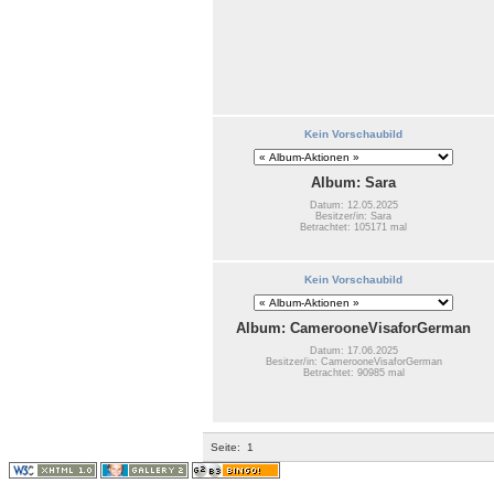
Kein Vorschaubild
Album: Sara
Datum: 12.05.2025
Besitzer/in: Sara
Betrachtet: 105171 mal
Kein Vorschaubild
Album: CamerooneVisaforGerman
Datum: 17.06.2025
Besitzer/in: CamerooneVisaforGerman
Betrachtet: 90985 mal
Seite:
1