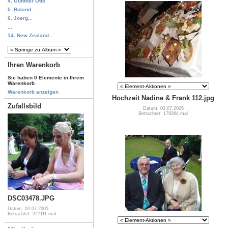
4. Günther Otto
5. Roland...
6. Joerg...
...
14. New Zealand...
Ihren Warenkorb
Sie haben 0 Elemente in Ihrem
Warenkorb
Warenkorb anzeigen
Hochzeit Nadine & Frank 112.jpg
Zufallsbild
Datum: 03.07.2005
Betrachtet: 179364 mal
DSC03478.JPG
Datum: 02.07.2005
Betrachtet: 227111 mal