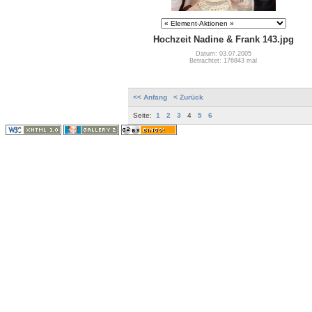
Hochzeit Nadine & Frank 143.jpg
Datum: 03.07.2005
Betrachtet: 176843 mal
<< Anfang
< Zurück
Seite:
1
2
3
4
5
6