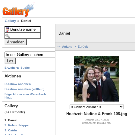
Gallery
Daniel
Daniel
<< Anfang
< Zurück
Erweiterte Suche
Aktionen
Diashow ansehen
Diashow ansehen (Vollbild)
Füge Album zum Warenkorb
hinzu
Gallery
(14 Elemente)
Hochzeit Nadine & Frank 108.jpg
Datum: 02.07.2005
1. Daniel
Betrachtet: 167413 mal
2. Roland Nappe
3. Catrin