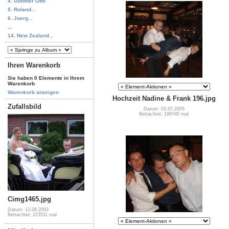
4. Günther Otto
5. Roland...
6. Joerg...
...
14. New Zealand...
Ihren Warenkorb
Sie haben 0 Elemente in Ihrem
Warenkorb
Warenkorb anzeigen
Hochzeit Nadine & Frank 196.jpg
Zufallsbild
Datum: 03.07.2005
Betrachtet: 196740 mal
Cimg1465.jpg
Datum: 12.08.2003
Betrachtet: 223511 mal