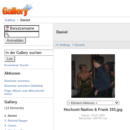
Gallery
Daniel
Daniel
<< Anfang
< Zurück
Erweiterte Suche
Aktionen
Diashow ansehen
Diashow ansehen (Vollbild)
Füge Album zum Warenkorb
hinzu
Gallery
(14 Elemente)
Hochzeit Nadine & Frank 193.jpg
Datum: 03.07.2005
1. Daniel
Betrachtet: 180733 mal
2. Roland Nappe
3. Catrin