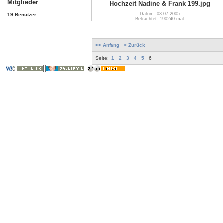
Mitglieder
Hochzeit Nadine & Frank 199.jpg
Datum: 03.07.2005
19 Benutzer
Betrachtet: 190240 mal
<< Anfang
< Zurück
Seite:
1
2
3
4
5
6