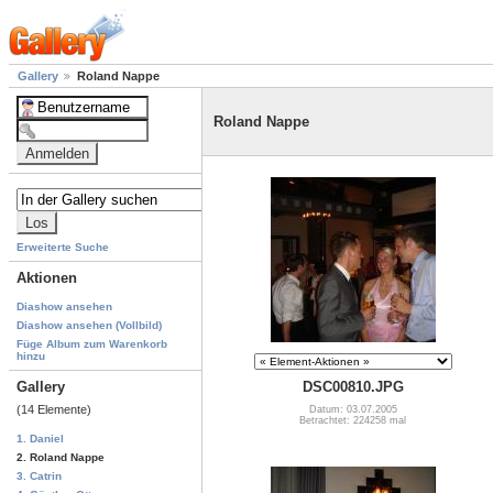
Gallery
Roland Nappe
Roland Nappe
Erweiterte Suche
Aktionen
Diashow ansehen
Diashow ansehen (Vollbild)
Füge Album zum Warenkorb
hinzu
Gallery
DSC00810.JPG
(14 Elemente)
Datum: 03.07.2005
Betrachtet: 224258 mal
1. Daniel
2. Roland Nappe
3. Catrin