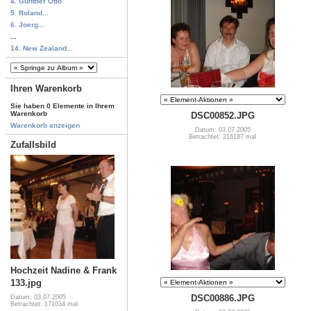
4. Günther Otto
5. Roland...
6. Joerg...
...
14. New Zealand...
Ihren Warenkorb
Sie haben 0 Elemente in Ihrem
Warenkorb
DSC00852.JPG
Warenkorb anzeigen
Datum: 03.07.2005
Betrachtet: 216187 mal
Zufallsbild
Hochzeit Nadine & Frank
133.jpg
DSC00886.JPG
Datum: 03.07.2005
Betrachtet: 171034 mal