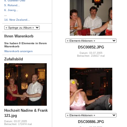
4. Günther Otto
5. Roland...
6. Joerg...
...
14. New Zealand...
Ihren Warenkorb
Sie haben 0 Elemente in Ihrem
Warenkorb
DSC00852.JPG
Warenkorb anzeigen
Datum: 03.07.2005
Betrachtet: 216417 mal
Zufallsbild
Hochzeit Nadine & Frank
121.jpg
DSC00886.JPG
Datum: 03.07.2005
Betrachtet: 172474 mal