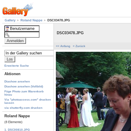
Gallery
Roland Nappe
DSC03478.JPG
DSC03478.JPG
<< Anfang
< Zurück
Erweiterte Suche
Aktionen
Diashow ansehen
Diashow ansehen (Vollbild)
Füge Photo zum Warenkorb
hinzu
Via "photoaccess.com" drucken
lassen
via shutterfly.com drucken
Roland Nappe
(8 Elemente)
1. DSC00810.JPG