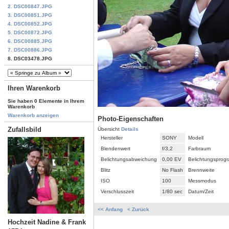
2. DSC00847.JPG
3. DSC00851.JPG
4. DSC00852.JPG
5. DSC00872.JPG
6. DSC00885.JPG
7. DSC00886.JPG
8. DSC03478.JPG
Ihren Warenkorb
Sie haben 0 Elemente in Ihrem
Warenkorb
Warenkorb anzeigen
Photo-Eigenschaften
Zufallsbild
Übersicht
Details
Hersteller
SONY
Modell
Blendenwert
f/3,2
Farbraum
Belichtungsabweichung
0,00 EV
Belichtungsprog
Blitz
No Flash
Brennweite
ISO
100
Messmodus
Verschlusszeit
1/80 sec
Datum/Zeit
<< Anfang
< Zurück
Hochzeit Nadine & Frank