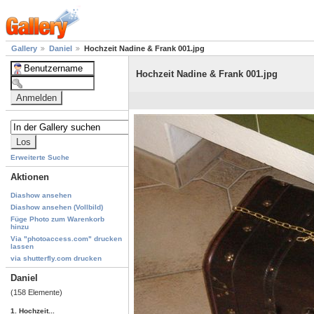
Gallery
Daniel
Hochzeit Nadine & Frank 001.jpg
Hochzeit Nadine & Frank 001.jpg
Erweiterte Suche
Aktionen
Diashow ansehen
Diashow ansehen (Vollbild)
Füge Photo zum Warenkorb
hinzu
Via "photoaccess.com" drucken
lassen
via shutterfly.com drucken
Daniel
(158 Elemente)
1. Hochzeit...