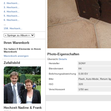
2. Hochzeit...
3. Hochzeit...
4. Hochzeit...
5. Hochzeit...
6. Hochzeit...
...
158. Hochzeit...
Ihren Warenkorb
Sie haben 0 Elemente in Ihrem
Warenkorb
Photo-Eigenschaften
Warenkorb anzeigen
Übersicht
Details
Zufallsbild
Hersteller
SONY
Blendenwert
f/4
Belichtungsabweichung
0,00 EV
Blitz
Flash, Auto-Mode, Return li
ISO
320
Verschlusszeit
1/50 sec
Hochzeit Nadine & Frank