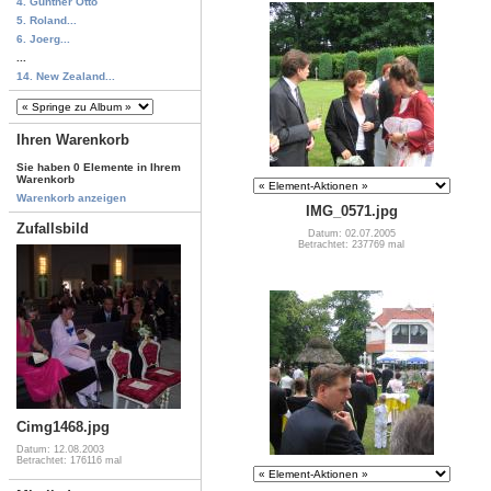
4. Günther Otto
5. Roland...
6. Joerg...
...
14. New Zealand...
Ihren Warenkorb
Sie haben 0 Elemente in Ihrem
Warenkorb
Warenkorb anzeigen
IMG_0571.jpg
Zufallsbild
Datum: 02.07.2005
Betrachtet: 237769 mal
Cimg1468.jpg
Datum: 12.08.2003
Betrachtet: 176116 mal