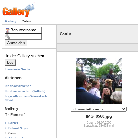
Gallery
Catrin
Catrin
Erweiterte Suche
Aktionen
Diashow ansehen
Diashow ansehen (Vollbild)
Füge Album zum Warenkorb
hinzu
Gallery
(14 Elemente)
IMG_0568.jpg
Datum: 02.07.2005
1. Daniel
Betrachtet: 284933 mal
2. Roland Nappe
3. Catrin