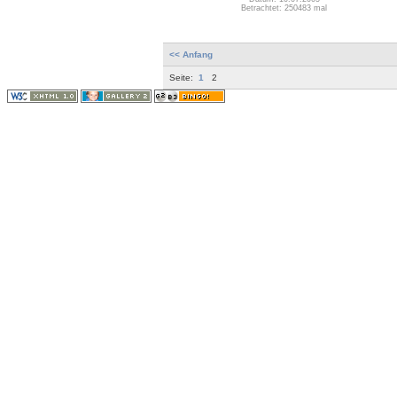
Betrachtet: 250483 mal
<< Anfang
Seite:
1
2