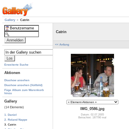
Gallery
Catrin
Catrin
<< Anfang
Erweiterte Suche
Aktionen
Diashow ansehen
Diashow ansehen (Vollbild)
Füge Album zum Warenkorb
hinzu
Gallery
(14 Elemente)
IMG_0586.jpg
Datum: 02.07.2005
1. Daniel
Betrachtet: 187790 mal
2. Roland Nappe
3. Catrin