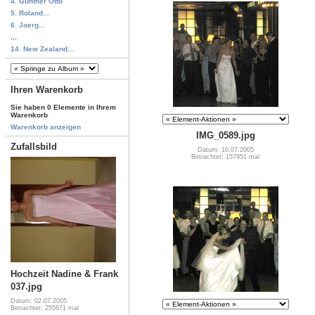
4. Günther Otto
5. Roland...
6. Joerg...
...
14. New Zealand...
Ihren Warenkorb
Sie haben 0 Elemente in Ihrem
Warenkorb
Warenkorb anzeigen
IMG_0589.jpg
Zufallsbild
Datum: 10.07.2005
Betrachtet: 157951 mal
Hochzeit Nadine & Frank
037.jpg
Datum: 02.07.2005
Betrachtet: 255671 mal