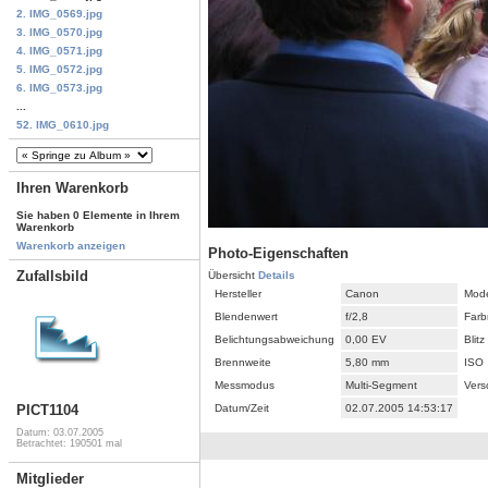
2. IMG_0569.jpg
3. IMG_0570.jpg
4. IMG_0571.jpg
5. IMG_0572.jpg
6. IMG_0573.jpg
...
52. IMG_0610.jpg
Ihren Warenkorb
Sie haben 0 Elemente in Ihrem
Warenkorb
Warenkorb anzeigen
Photo-Eigenschaften
Zufallsbild
Übersicht
Details
Hersteller
Canon
Mode
Blendenwert
f/2,8
Farb
Belichtungsabweichung
0,00 EV
Blitz
Brennweite
5,80 mm
ISO
Messmodus
Multi-Segment
Vers
Datum/Zeit
02.07.2005 14:53:17
PICT1104
Datum: 03.07.2005
Betrachtet: 190501 mal
Mitglieder