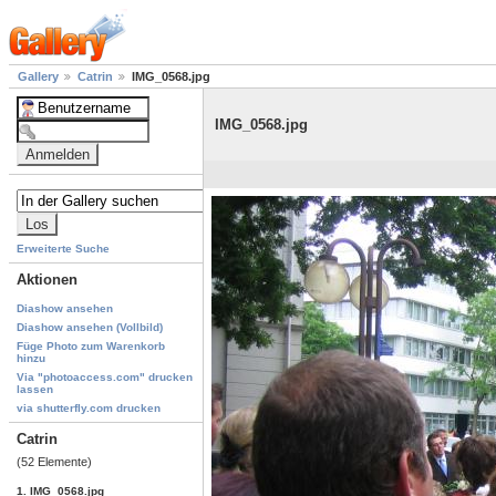
Gallery
Catrin
IMG_0568.jpg
IMG_0568.jpg
Erweiterte Suche
Aktionen
Diashow ansehen
Diashow ansehen (Vollbild)
Füge Photo zum Warenkorb
hinzu
Via "photoaccess.com" drucken
lassen
via shutterfly.com drucken
Catrin
(52 Elemente)
1. IMG_0568.jpg