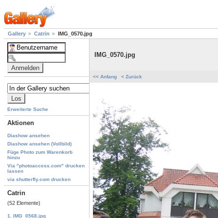
Gallery
Catrin
IMG_0570.jpg
IMG_0570.jpg
<< Anfang
< Zurück
Erweiterte Suche
Aktionen
Diashow ansehen
Diashow ansehen (Vollbild)
Füge Photo zum Warenkorb
hinzu
Via "photoaccess.com" drucken
lassen
via shutterfly.com drucken
Catrin
(52 Elemente)
1. IMG_0568.jpg