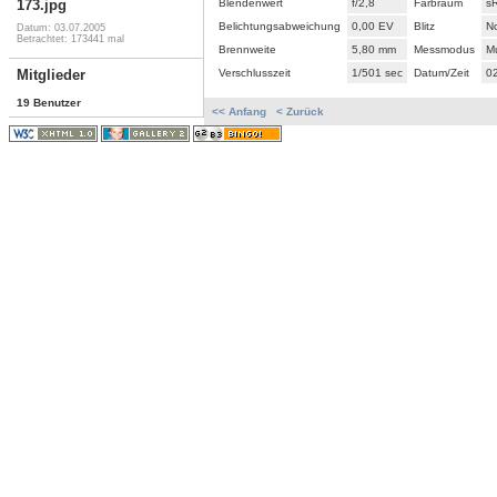
Blendenwert
f/2,8
Farbraum
s
173.jpg
Belichtungsabweichung
0,00 EV
Blitz
N
Datum: 03.07.2005
Betrachtet: 173441 mal
Brennweite
5,80 mm
Messmodus
M
Verschlusszeit
1/501 sec
Datum/Zeit
0
Mitglieder
19 Benutzer
<< Anfang
< Zurück