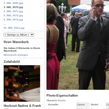
2. IMG_0569.jpg
3. IMG_0570.jpg
4. IMG_0571.jpg
5. IMG_0572.jpg
6. IMG_0573.jpg
...
52. IMG_0610.jpg
Ihren Warenkorb
Sie haben 0 Elemente in Ihrem
Warenkorb
Warenkorb anzeigen
Zufallsbild
Photo-Eigenschaften
Übersicht
Details
Hersteller
Canon
Modell
C
Hochzeit Nadine & Frank