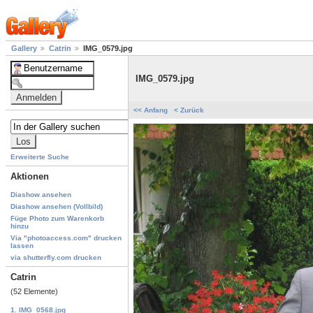
Gallery
Catrin
IMG_0579.jpg
IMG_0579.jpg
<< Anfang
< Zurück
Erweiterte Suche
Aktionen
Diashow ansehen
Diashow ansehen (Vollbild)
Füge Photo zum Warenkorb
hinzu
Via "photoaccess.com" drucken
lassen
via shutterfly.com drucken
Catrin
(52 Elemente)
1. IMG_0568.jpg