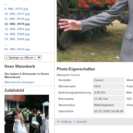
...
9. IMG_0576.jpg
10. IMG_0577.jpg
11. IMG_0578.jpg
12. IMG_0579.jpg
13. IMG_0581.jpg
14. IMG_0568.jpg
15. IMG_0569.jpg
...
52. IMG_0610.jpg
Ihren Warenkorb
Photo-Eigenschaften
Sie haben 0 Elemente in Ihrem
Übersicht
Details
Warenkorb
Hersteller
Canon
Mode
Warenkorb anzeigen
Blendenwert
f/4,9
Farb
Zufallsbild
Belichtungsabweichung
0,00 EV
Blitz
Brennweite
17,40 mm
ISO
Messmodus
Multi-Segment
Vers
Datum/Zeit
02.07.2005 16:49:30
<< Anfang
< Zurück