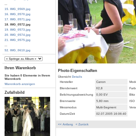
...
15. IMG_0569.jpg
16. IMG_0570.jpg
17. IMG_0571.jpg
18. IMG_0572.jpg
19. IMG_0573.jpg
20. IMG_0574.jpg
21. IMG_0575.jpg
...
52. IMG_0610.jpg
Ihren Warenkorb
Photo-Eigenschaften
Sie haben 0 Elemente in Ihrem
Übersicht
Details
Warenkorb
Hersteller
Canon
Mode
Warenkorb anzeigen
Blendenwert
f/2,8
Farb
Zufallsbild
Belichtungsabweichung
0,00 EV
Blitz
Brennweite
5,80 mm
ISO
Messmodus
Multi-Segment
Vers
Datum/Zeit
02.07.2005 16:06:40
<< Anfang
< Zurück