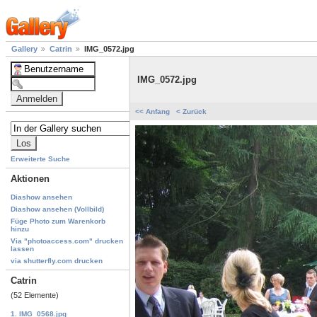
Gallery
Catrin
IMG_0572.jpg
IMG_0572.jpg
<< Anfang
< Zurück
Erweiterte Suche
Aktionen
Diashow ansehen
Diashow ansehen (Vollbild)
Füge Photo zum Warenkorb
hinzu
Via "photoaccess.com" drucken
lassen
via shutterfly.com drucken
Catrin
(52 Elemente)
1. IMG_0568.jpg