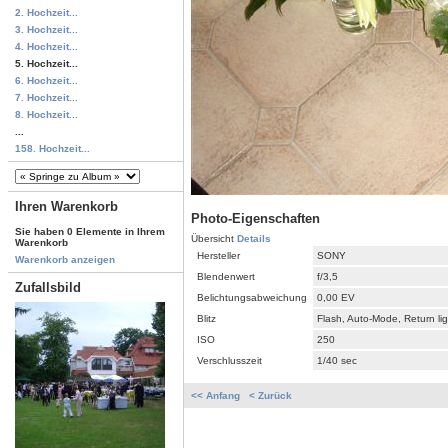
2. Hochzeit...
3. Hochzeit...
4. Hochzeit...
5. Hochzeit...
6. Hochzeit...
7. Hochzeit...
8. Hochzeit...
...
158. Hochzeit...
Ihren Warenkorb
Photo-Eigenschaften
Sie haben 0 Elemente in Ihrem
Übersicht
Details
Warenkorb
Hersteller
SONY
Warenkorb anzeigen
Blendenwert
f/3,5
Zufallsbild
Belichtungsabweichung
0,00 EV
Blitz
Flash, Auto-Mode, Return li
ISO
250
Verschlusszeit
1/40 sec
<< Anfang
< Zurück