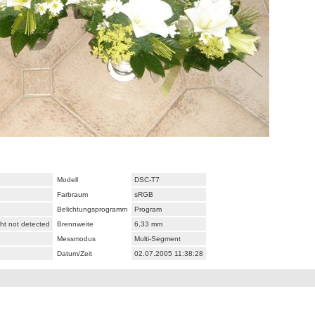
Modell
DSC-T7
Farbraum
sRGB
Belichtungsprogramm
Program
ght not detected
Brennweite
6,33 mm
Messmodus
Multi-Segment
Datum/Zeit
02.07.2005 11:38:28