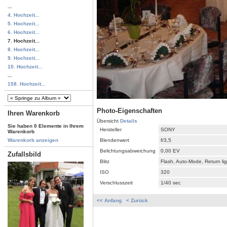
...
4. Hochzeit...
5. Hochzeit...
6. Hochzeit...
7. Hochzeit...
8. Hochzeit...
9. Hochzeit...
10. Hochzeit...
...
158. Hochzeit...
Photo-Eigenschaften
Ihren Warenkorb
Übersicht
Details
Sie haben 0 Elemente in Ihrem
Hersteller
SONY
Warenkorb
Blendenwert
f/3,5
Warenkorb anzeigen
Belichtungsabweichung
0,00 EV
Zufallsbild
Blitz
Flash, Auto-Mode, Return li
ISO
320
Verschlusszeit
1/40 sec
<< Anfang
< Zurück