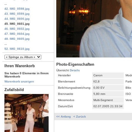
...
42. IMG_0598.jpg
43. IMG_0599.jpg
44. IMG_0600.jpg
45. IMG_0601.jpg
46. IMG_0602.jpg
47. IMG_0604.jpg
48. IMG_0605.jpg
...
52. IMG_0610.jpg
Photo-Eigenschaften
Ihren Warenkorb
Übersicht
Details
Sie haben 0 Elemente in Ihrem
Hersteller
Canon
Mode
Warenkorb
Blendenwert
f/2,8
Farb
Warenkorb anzeigen
Belichtungsabweichung
0,00 EV
Blitz
Zufallsbild
Brennweite
5,80 mm
ISO
Messmodus
Multi-Segment
Vers
Datum/Zeit
02.07.2005 21:33:34
<< Anfang
< Zurück