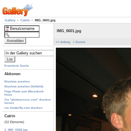
Gallery
Catrin
IMG_0601.jpg
IMG_0601.jpg
<< Anfang
< Zurück
Erweiterte Suche
Aktionen
Diashow ansehen
Diashow ansehen (Vollbild)
Füge Photo zum Warenkorb
hinzu
Via "photoaccess.com" drucken
lassen
via shutterfly.com drucken
Catrin
(52 Elemente)
1. IMG_0568.jpg