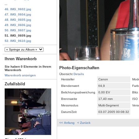
...
46. IMG_0602.jpg
47. IMG_0604.jpg
48. IMG_0605.jpg
49. IMG_0606.jpg
50. IMG_0607.jpg
51. IMG_0609.jpg
52. IMG_0610.jpg
Ihren Warenkorb
Sie haben 0 Elemente in Ihrem
Photo-Eigenschaften
Warenkorb
Übersicht
Details
Warenkorb anzeigen
Hersteller
Canon
Mode
Zufallsbild
Blendenwert
f/4,9
Farb
Belichtungsabweichung
0,00 EV
Blitz
Brennweite
17,40 mm
ISO
Messmodus
Multi-Segment
Vers
Datum/Zeit
03.07.2005 00:08:32
<< Anfang
< Zurück