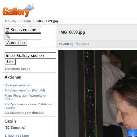
Gallery
Catrin
IMG_0609.jpg
IMG_0609.jpg
<< Anfang
< Zurück
Erweiterte Suche
Aktionen
Diashow ansehen
Diashow ansehen (Vollbild)
Füge Photo zum Warenkorb
hinzu
Via "photoaccess.com" drucken
lassen
via shutterfly.com drucken
Catrin
(52 Elemente)
1. IMG_0568.jpg