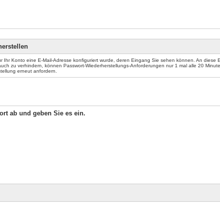
erstellen
für Ihr Konto eine E-Mail-Adresse konfiguriert wurde, deren Eingang Sie sehen können. An diese
auch zu verhindern, können Passwort-Wiederherstellungs-Anforderungen nur 1 mal alle 20 Minute
ellung erneut anfordern.
Wort ab und geben Sie es ein.