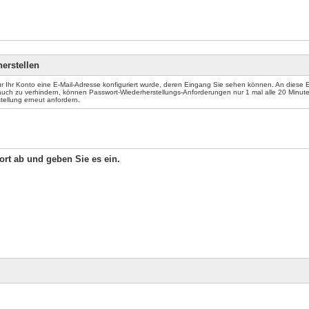
erstellen
für Ihr Konto eine E-Mail-Adresse konfiguriert wurde, deren Eingang Sie sehen können. An diese
auch zu verhindern, können Passwort-Wiederherstellungs-Anforderungen nur 1 mal alle 20 Minute
ellung erneut anfordern.
Wort ab und geben Sie es ein.