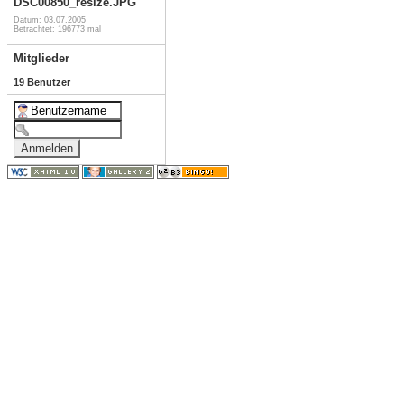
DSC00850_resize.JPG
Datum: 03.07.2005
Betrachtet: 196773 mal
Mitglieder
19 Benutzer